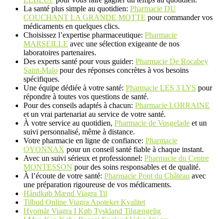
La santé plus simple au quotidien:
Pharmacie DU
COUCHANT LA GRANDE MOTTE
pour commander vos
médicaments en quelques clics.
Choisissez l’expertise pharmaceutique:
Pharmacie
MARSEILLE
avec une sélection exigeante de nos
laboratoires partenaires.
Des experts santé pour vous guider:
Pharmacie De Rocabey
Saint-Malo
pour des réponses concrètes à vos besoins
spécifiques.
Une équipe dédiée à votre santé:
Pharmacie LES 3 LYS
pour
répondre à toutes vos questions de santé.
Pour des conseils adaptés à chacun:
Pharmacie LORRAINE
et un vrai partenariat au service de votre santé.
À votre service au quotidien,
Pharmacie de Vosgelade
et un
suivi personnalisé, même à distance.
Votre pharmacie en ligne de confiance:
Pharmacie
OYONNAX
pour un conseil santé fiable à chaque instant.
Avec un suivi sérieux et professionnel:
Pharmacie du Centre
MONTESSON
pour des soins responsables et de qualité.
À l’écoute de votre santé:
Pharmacie Pont du Château
avec
une préparation rigoureuse de vos médicaments.
Håndkøb Mænd Viagra Til
Tilbud Online Viagra Apoteket Kvalitet
Hvornår Viagra I Køb Tyskland Tilgængelig