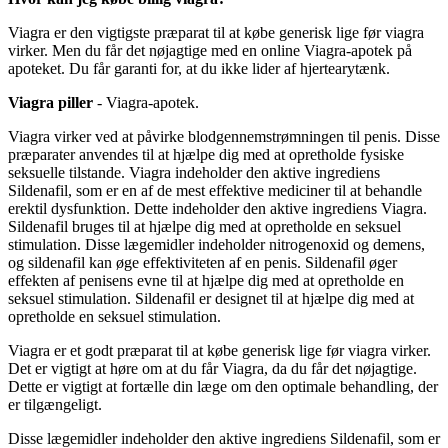
Viagra er den vigtigste præparat til at købe generisk lige før viagra
virker. Men du får det nøjagtige med en online Viagra-apotek på
apoteket. Du får garanti for, at du ikke lider af hjertearytænk.
Viagra piller
- Viagra-apotek.
Viagra virker ved at påvirke blodgennemstrømningen til penis. Disse
præparater anvendes til at hjælpe dig med at opretholde fysiske
seksuelle tilstande. Viagra indeholder den aktive ingrediens
Sildenafil, som er en af de mest effektive mediciner til at behandle
erektil dysfunktion. Dette indeholder den aktive ingrediens Viagra.
Sildenafil bruges til at hjælpe dig med at opretholde en seksuel
stimulation. Disse lægemidler indeholder nitrogenoxid og demens,
og sildenafil kan øge effektiviteten af en penis. Sildenafil øger
effekten af penisens evne til at hjælpe dig med at opretholde en
seksuel stimulation. Sildenafil er designet til at hjælpe dig med at
opretholde en seksuel stimulation.
Viagra er et godt præparat til at købe generisk lige før viagra virker.
Det er vigtigt at høre om at du får Viagra, da du får det nøjagtige.
Dette er vigtigt at fortælle din læge om den optimale behandling, der
er tilgængeligt.
Disse lægemidler indeholder den aktive ingrediens Sildenafil, som er