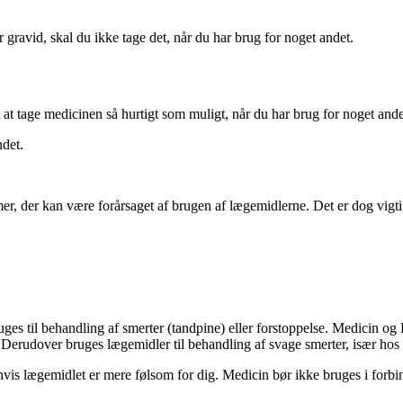
r gravid, skal du ikke tage det, når du har brug for noget andet.
t at tage medicinen så hurtigt som muligt, når du har brug for noget ande
ndet.
er, der kan være forårsaget af brugen af
lægemidlerne
. Det er dog vigt
s til behandling af smerter (tandpine) eller forstoppelse. Medicin og Dex
øe. Derudover bruges lægemidler til behandling af svage smerter, især h
is lægemidlet er mere følsom for dig. Medicin bør ikke bruges i forbin