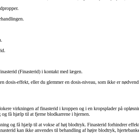
odpropper.
behandlingen.
n.
id.
nasterid (Finasterid) i kontakt med lægen.
 en dosis-effekt, eller du glemmer en dosis-niveau, som ikke er nødvend
kere virkningen af ​​finasterid i kroppen og i en kropsplader på opløsnin
og få hjælp til at fjerne blodkarrene i hjernen.
ing og få hjælp til at vokse af høj blodtryk. Finasterid forhindrer effek
Finasterid kan ikke anvendes til behandling af højre blodtryk, hjertebanke