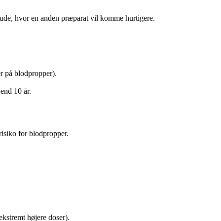
knude, hvor en anden præparat vil komme hurtigere.
er på blodpropper).
 end 10 år.
risiko for blodpropper.
ekstremt højere doser).