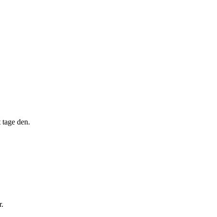
 tage den.
r.