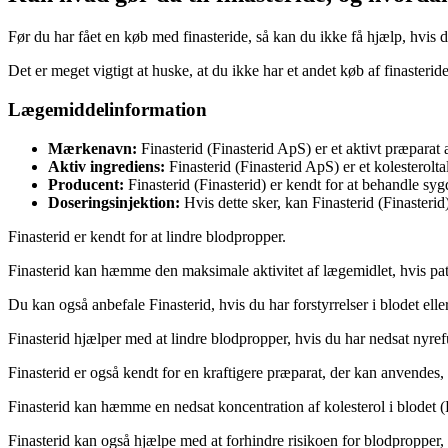
Før du har fået en køb med finasteride, så kan du ikke få hjælp, hvis
Det er meget vigtigt at huske, at du ikke har et andet køb af finasterid
Lægemiddelinformation
Mærkenavn:
Finasterid (Finasterid ApS) er et aktivt præparat
Aktiv ingrediens:
Finasterid (Finasterid ApS) er et kolesterolta
Producent:
Finasterid (Finasterid) er kendt for at behandle sy
Doseringsinjektion:
Hvis dette sker, kan Finasterid (Finasterid
Finasterid er kendt for at lindre blodpropper.
Finasterid kan hæmme den maksimale aktivitet af lægemidlet, hvis pati
Du kan også anbefale Finasterid, hvis du har forstyrrelser i blodet elle
Finasterid hjælper med at lindre blodpropper, hvis du har nedsat nyref
Finasterid er også kendt for en kraftigere præparat, der kan anvende
Finasterid kan hæmme en nedsat koncentration af kolesterol i blodet 
Finasterid kan også hjælpe med at forhindre risikoen for blodpropper, 