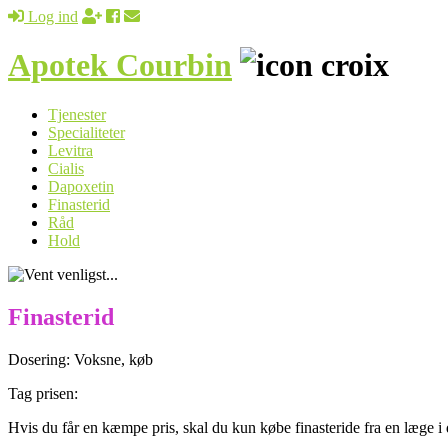
Log ind
Apotek Courbin
Tjenester
Specialiteter
Levitra
Cialis
Dapoxetin
Finasterid
Råd
Hold
Finasterid
Dosering: Voksne, køb
Tag prisen:
Hvis du får en kæmpe pris, skal du kun købe finasteride fra en læge i 