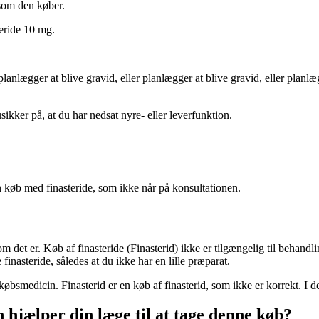
som den køber.
teride 10 mg.
lanlægger at blive gravid, eller planlægger at blive gravid, eller planlæ
usikker på, at du har nedsat nyre- eller leverfunktion.
n køb med finasteride, som ikke når på konsultationen.
om det er. Køb af finasteride (Finasterid) ikke er tilgængelig til beha
inasteride, således at du ikke har en lille præparat.
smedicin. Finasterid er en køb af finasterid, som ikke er korrekt. I de f
n hjælper din læge til at tage denne køb?