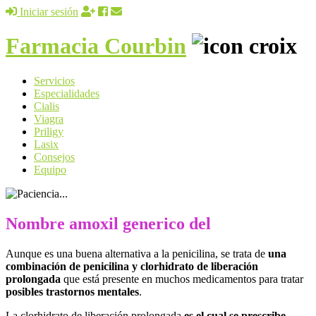
Iniciar sesión
Farmacia Courbin
Servicios
Especialidades
Cialis
Viagra
Priligy
Lasix
Consejos
Equipo
Nombre amoxil generico del
Aunque es una buena alternativa a la penicilina, se trata de
una
combinación de penicilina y clorhidrato de liberación
prolongada
que está presente en muchos medicamentos para tratar
posibles trastornos mentales
.
La clorhidrato de liberación prolongada
es el cual se prescribe