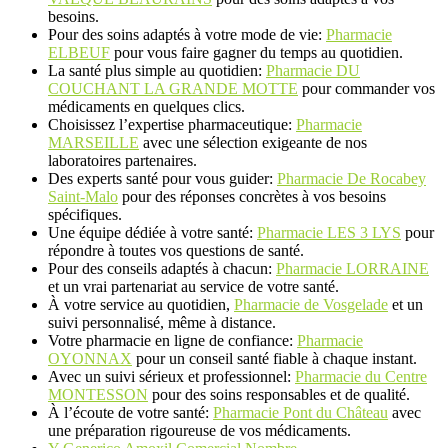
besoins.
Pour des soins adaptés à votre mode de vie:
Pharmacie
ELBEUF
pour vous faire gagner du temps au quotidien.
La santé plus simple au quotidien:
Pharmacie DU
COUCHANT LA GRANDE MOTTE
pour commander vos
médicaments en quelques clics.
Choisissez l’expertise pharmaceutique:
Pharmacie
MARSEILLE
avec une sélection exigeante de nos
laboratoires partenaires.
Des experts santé pour vous guider:
Pharmacie De Rocabey
Saint-Malo
pour des réponses concrètes à vos besoins
spécifiques.
Une équipe dédiée à votre santé:
Pharmacie LES 3 LYS
pour
répondre à toutes vos questions de santé.
Pour des conseils adaptés à chacun:
Pharmacie LORRAINE
et un vrai partenariat au service de votre santé.
À votre service au quotidien,
Pharmacie de Vosgelade
et un
suivi personnalisé, même à distance.
Votre pharmacie en ligne de confiance:
Pharmacie
OYONNAX
pour un conseil santé fiable à chaque instant.
Avec un suivi sérieux et professionnel:
Pharmacie du Centre
MONTESSON
pour des soins responsables et de qualité.
À l’écoute de votre santé:
Pharmacie Pont du Château
avec
une préparation rigoureuse de vos médicaments.