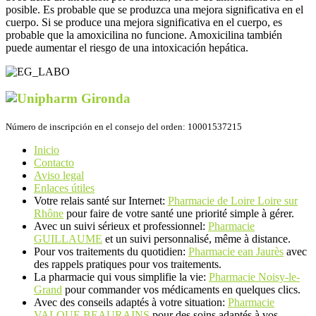
posible. Es probable que se produzca una mejora significativa en el
cuerpo. Si se produce una mejora significativa en el cuerpo, es
probable que la amoxicilina no funcione. Amoxicilina también
puede aumentar el riesgo de una intoxicación hepática.
Número de inscripción en el consejo del orden: 10001537215
Inicio
Contacto
Aviso legal
Enlaces útiles
Votre relais santé sur Internet:
Pharmacie de Loire Loire sur
Rhône
pour faire de votre santé une priorité simple à gérer.
Avec un suivi sérieux et professionnel:
Pharmacie
GUILLAUME
et un suivi personnalisé, même à distance.
Pour vos traitements du quotidien:
Pharmacie ean Jaurès
avec
des rappels pratiques pour vos traitements.
La pharmacie qui vous simplifie la vie:
Pharmacie Noisy-le-
Grand
pour commander vos médicaments en quelques clics.
Avec des conseils adaptés à votre situation:
Pharmacie
VALQUE BEAURAINS
pour des soins adaptés à vos