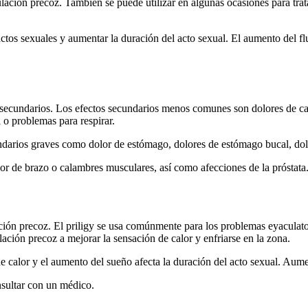
culación precoz. También se puede utilizar en algunas ocasiones para tr
actos sexuales y aumentar la duración del acto sexual. El aumento del f
 secundarios. Los efectos secundarios menos comunes son dolores de ca
 o problemas para respirar.
undarios graves como dolor de estómago, dolores de estómago bucal, do
r de brazo o calambres musculares, así como afecciones de la próstata
ción precoz. El priligy se usa comúnmente para los problemas eyaculat
ción precoz a mejorar la sensación de calor y enfriarse en la zona.
 calor y el aumento del sueño afecta la duración del acto sexual. Aumen
sultar con un médico.