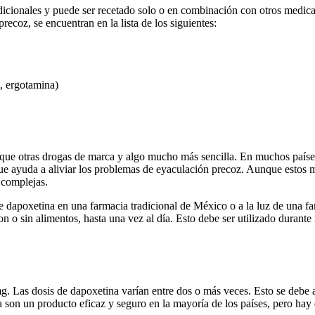
icionales y puede ser recetado solo o en combinación con otros medica
ecoz, se encuentran en la lista de los siguientes:
m, ergotamina)
 que otras drogas de marca y algo mucho más sencilla. En muchos paíse
 que ayuda a aliviar los problemas de eyaculación precoz. Aunque estos
 complejas.
 dapoxetina en una farmacia tradicional de México o a la luz de una far
con o sin alimentos, hasta una vez al día. Esto debe ser utilizado duran
g. Las dosis de dapoxetina varían entre dos o más veces. Esto se debe a
on un producto eficaz y seguro en la mayoría de los países, pero hay d