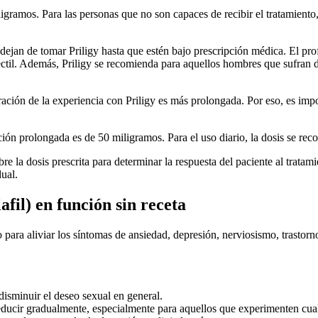
gramos. Para las personas que no son capaces de recibir el tratamiento, 
 dejan de tomar Priligy hasta que estén bajo prescripción médica. El pro
eréctil. Además, Priligy se recomienda para aquellos hombres que sufran
ción de la experiencia con Priligy es más prolongada. Por eso, es impor
ión prolongada es de 50 miligramos. Para el uso diario, la dosis se re
e la dosis prescrita para determinar la respuesta del paciente al tratam
dual.
afil) en función sin receta
ara aliviar los síntomas de ansiedad, depresión, nerviosismo, trastorno
isminuir el deseo sexual en general.
educir gradualmente, especialmente para aquellos que experimenten cual