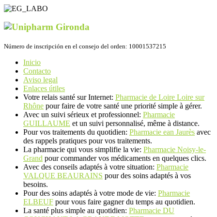
Número de inscripción en el consejo del orden: 10001537215
Inicio
Contacto
Aviso legal
Enlaces útiles
Votre relais santé sur Internet:
Pharmacie de Loire Loire sur
Rhône
pour faire de votre santé une priorité simple à gérer.
Avec un suivi sérieux et professionnel:
Pharmacie
GUILLAUME
et un suivi personnalisé, même à distance.
Pour vos traitements du quotidien:
Pharmacie ean Jaurès
avec
des rappels pratiques pour vos traitements.
La pharmacie qui vous simplifie la vie:
Pharmacie Noisy-le-
Grand
pour commander vos médicaments en quelques clics.
Avec des conseils adaptés à votre situation:
Pharmacie
VALQUE BEAURAINS
pour des soins adaptés à vos
besoins.
Pour des soins adaptés à votre mode de vie:
Pharmacie
ELBEUF
pour vous faire gagner du temps au quotidien.
La santé plus simple au quotidien:
Pharmacie DU