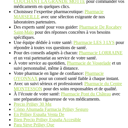
COUCHANT LA GRANDE MOTTE
pour commander vos
médicaments en quelques clics.
Choisissez l’expertise pharmaceutique:
Pharmacie
MARSEILLE
avec une sélection exigeante de nos
laboratoires partenaires.
Des experts santé pour vous guider:
Pharmacie De Rocabey
Saint-Malo
pour des réponses concrètes à vos besoins
spécifiques.
Une équipe dédiée à votre santé:
Pharmacie LES 3 LYS
pour
répondre à toutes vos questions de santé.
Pour des conseils adaptés à chacun:
Pharmacie LORRAINE
et un vrai partenariat au service de votre santé.
À votre service au quotidien,
Pharmacie de Vosgelade
et un
suivi personnalisé, même à distance.
Votre pharmacie en ligne de confiance:
Pharmacie
OYONNAX
pour un conseil santé fiable à chaque instant.
Avec un suivi sérieux et professionnel:
Pharmacie du Centre
MONTESSON
pour des soins responsables et de qualité.
À l’écoute de votre santé:
Pharmacie Pont du Château
avec
une préparation rigoureuse de vos médicaments.
Precio Priligy 30 Mg
Cómo Ahumada Farmacia Priligy Seguro
En Priligy España Venta De
Bien Precio Priligy España Accesible
Para Sirve Priligy Que