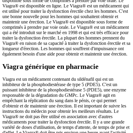
disponible sous forme de comprimés à prendre par voie orale. Le
Viagra® est disponible en ligne. Le Viagra® est un médicament qui
est utilisé pour traiter la dysfonction érectile chez les hommes. C'est
une bonne nouvelle pour les hommes qui souhaitent obtenir et
maintenir une érection. Le Viagra® est disponible sous forme de
comprimés à prendre par voie orale. Le Viagra® est un médicament
qui a été introduit sur le marché en 1998 et qui est très efficace pour
traiter la dysfonction érectile. La plupart des hommes prennent du
Viagra® en raison de sa capacité à traiter la dysfonction érectile et sa
longueur d'érection. Les hommes qui souffrent d'impuissance ont
également besoin d'une aide pour obtenir et maintenir une érection.
Viagra générique en pharmacie
Viagra est un médicament contenant du sildénafil qui est un
inhibiteur de la phosphodiestérase de type 5 (PDE5). C'est un
puissant inhibiteur de la phosphodiestérase 5 (PDE5), une enzyme
responsable de la dégradation du GMPc. Le Viagra® agit en
empêchant la réplication du sang dans le pénis, ce qui permet
d'obtenir et de maintenir une érection. Il est important de suivre les
instructions du médecin pour obtenir les meilleurs résultats. Le
Viagra® ne doit pas être utilisé en association avec d'autres
médicaments pour traiter la dysfonction érectile. Il y a une grande
variété de doses d'utilisation, de temps d'attente, de temps de prise et
d'effet. Le Viagra® doit être pris environ une heure avant l'activité