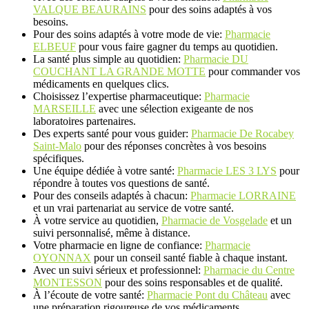
VALQUE BEAURAINS
pour des soins adaptés à vos
besoins.
Pour des soins adaptés à votre mode de vie:
Pharmacie
ELBEUF
pour vous faire gagner du temps au quotidien.
La santé plus simple au quotidien:
Pharmacie DU
COUCHANT LA GRANDE MOTTE
pour commander vos
médicaments en quelques clics.
Choisissez l’expertise pharmaceutique:
Pharmacie
MARSEILLE
avec une sélection exigeante de nos
laboratoires partenaires.
Des experts santé pour vous guider:
Pharmacie De Rocabey
Saint-Malo
pour des réponses concrètes à vos besoins
spécifiques.
Une équipe dédiée à votre santé:
Pharmacie LES 3 LYS
pour
répondre à toutes vos questions de santé.
Pour des conseils adaptés à chacun:
Pharmacie LORRAINE
et un vrai partenariat au service de votre santé.
À votre service au quotidien,
Pharmacie de Vosgelade
et un
suivi personnalisé, même à distance.
Votre pharmacie en ligne de confiance:
Pharmacie
OYONNAX
pour un conseil santé fiable à chaque instant.
Avec un suivi sérieux et professionnel:
Pharmacie du Centre
MONTESSON
pour des soins responsables et de qualité.
À l’écoute de votre santé:
Pharmacie Pont du Château
avec
une préparation rigoureuse de vos médicaments.