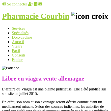
Se connecter
Pharmacie Courbin
Services
Spécialités
Doxycycline
Amoxil
Viagra
Paxil
Conseils
Equipe
Libre en viagra vente allemagne
L’affaire du Viagra est une plainte judicieuse. Elle a été publiée sur
son site en juillet 2015.
En effet, son nom et son avantage seront décrits comme étant un
médicament miracle. Selon des sources indiennes, les autorités de
santé ont établi une étude récemment apportée par la revue médicale