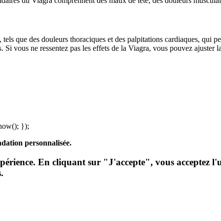
ndaires du Viagra comprennent des maux de tête, des douleurs musculair
s, tels que des douleurs thoraciques et des palpitations cardiaques, qui p
ts. Si vous ne ressentez pas les effets de la Viagra, vous pouvez ajuster 
show(); });
ndation personnalisée.
périence. En cliquant sur "J'accepte", vous acceptez l'u
.