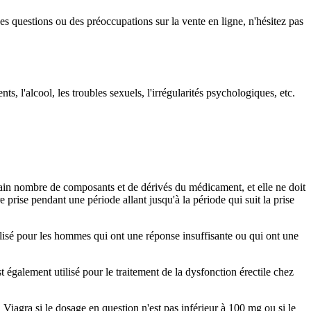
s questions ou des préoccupations sur la vente en ligne, n'hésitez pas
ts, l'alcool, les troubles sexuels, l'irrégularités psychologiques, etc.
in nombre de composants et de dérivés du médicament, et elle ne doit
tre prise pendant une période allant jusqu'à la période qui suit la prise
ilisé pour les hommes qui ont une réponse insuffisante ou qui ont une
t également utilisé pour le traitement de la dysfonction érectile chez
iagra si le dosage en question n'est pas inférieur à 100 mg ou si le