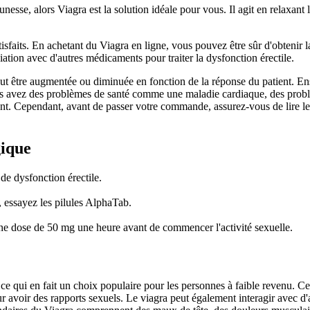
esse, alors Viagra est la solution idéale pour vous. Il agit en relaxant 
sfaits. En achetant du Viagra en ligne, vous pouvez être sûr d'obtenir la
iation avec d'autres médicaments pour traiter la dysfonction érectile.
eut être augmentée ou diminuée en fonction de la réponse du patient. En
s avez des problèmes de santé comme une maladie cardiaque, des problèm
. Cependant, avant de passer votre commande, assurez-vous de lire les 
gique
de dysfonction érectile.
, essayez les pilules AlphaTab.
une dose de 50 mg une heure avant de commencer l'activité sexuelle.
ce qui en fait un choix populaire pour les personnes à faible revenu. C
 avoir des rapports sexuels. Le viagra peut également interagir avec d'a