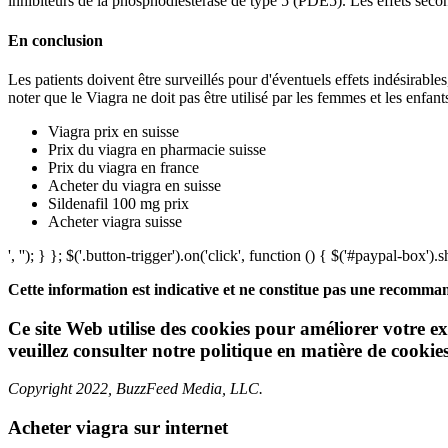
inhibiteurs de la phosphodiestérase de type 5 (PDE5). Les effets seco
En conclusion
Les patients doivent être surveillés pour d'éventuels effets indésirable
noter que le Viagra ne doit pas être utilisé par les femmes et les enfan
Viagra prix en suisse
Prix du viagra en pharmacie suisse
Prix du viagra en france
Acheter du viagra en suisse
Sildenafil 100 mg prix
Acheter viagra suisse
', ''); } }; $('.button-trigger').on('click', function () { $('#paypal-box').
Cette information est indicative et ne constitue pas une recomma
Ce site Web utilise des cookies pour améliorer votre ex
veuillez consulter notre politique en matière de cookies
Copyright 2022, BuzzFeed Media, LLC.
Acheter viagra sur internet