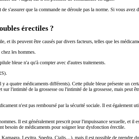
t de s'assurer que la commande ne déroule pas la norme. Si vous avez de
oubles érectiles ?
e, et ils peuvent être causés par divers facteurs, telles que les médicamen
le chez les hommes.
lule bleue n'a qu'à compter avec d'autres traitements.
RS).
a quatre médicaments différents). Cette pilule bleue présente un certa
et sur l'intimité de la grossesse ou l'intimité de la grossesse, mais peut ê
icament n'est pas remboursé par la sécurité sociale. Il est également ut
hommes. Il est généralement prescrit pour l'impuissance sexuelle, et il es
nt besoin de médicaments pour soigner leur dysfonction érectile.
Kamagra, Levitra, Spedra, Cialis…), mais il est possible de prendre du V