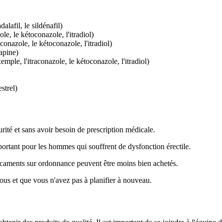
alafil, le sildénafil)
le, le kétoconazole, l'itradiol)
onazole, le kétoconazole, l'itradiol)
apine)
ple, l'itraconazole, le kétoconazole, l'itradiol)
strel)
ité et sans avoir besoin de prescription médicale.
important pour les hommes qui souffrent de dysfonction érectile.
dicaments sur ordonnance peuvent être moins bien achetés.
s et que vous n'avez pas à planifier à nouveau.