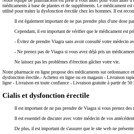
Notre équipe de pharmaciens est prête à vous aider pour vous aider à ob
médicaments à base de plantes et de suppléments. Le médicament est d
utilisé pour traiter la dysfonction érectile chez les hommes. Il est re
Il est également important de ne pas prendre plus d'une dose par
Cependant, il est important de vérifier que le médicament est p
- Évitez de prendre Viagra sans avoir consulté votre médecin a
- Ne prenez pas de Viagra si vous avez déjà pris un médicament 
Ne laissez pas les problèmes d'érection gâcher votre vie.
Notre pharmacie en ligne propose des médicaments sur ordonnance et pe
dysfonction érectile.- Achetez en ligne ou en magasin - Livraison rapide
ligne - Livraison en toute confiance - Livraison gratuite à partir de 50 
Cialis et dysfonction érectile
Il est important de ne pas prendre de Viagra si vous prenez des
Il est essentiel de discuter avec votre médecin de vos antécéde
De plus, il est important de s'assurer que le site web ne présen