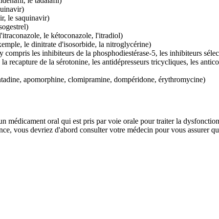
dénafil, le tadalafil)
uinavir)
r, le saquinavir)
ogestrel)
traconazole, le kétoconazole, l'itradiol)
mple, le dinitrate d'isosorbide, la nitroglycérine)
y compris les inhibiteurs de la phosphodiestérase-5, les inhibiteurs sélect
e la recapture de la sérotonine, les antidépresseurs tricycliques, les antic
amantadine, apomorphine, clomipramine, dompéridone, érythromycine)
un médicament oral qui est pris par voie orale pour traiter la dysfonction
ance, vous devriez d'abord consulter votre médecin pour vous assurer 