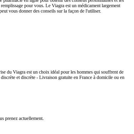
de pharmacie en ligne pour obtenir des conseils personnalisés et les
de remplissage pour vous. Le Viagra est un médicament largement
ut vous donner des conseils sur la façon de l'utiliser.
rise du Viagra est un choix idéal pour les hommes qui souffrent de
 discrète et discrète - Livraison gratuite en France à domicile ou en
ous prenez actuellement.