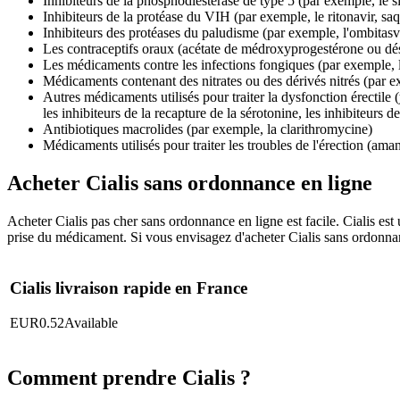
Inhibiteurs de la phosphodiestérase de type 5 (par exemple, le sil
Inhibiteurs de la protéase du VIH (par exemple, le ritonavir, saq
Inhibiteurs des protéases du paludisme (par exemple, l'ombitasvi
Les contraceptifs oraux (acétate de médroxyprogestérone ou dés
Les médicaments contre les infections fongiques (par exemple, l'i
Médicaments contenant des nitrates ou des dérivés nitrés (par exe
Autres médicaments utilisés pour traiter la dysfonction érectile (
les inhibiteurs de la recapture de la sérotonine, les inhibiteurs d
Antibiotiques macrolides (par exemple, la clarithromycine)
Médicaments utilisés pour traiter les troubles de l'érection (
Acheter Cialis sans ordonnance en ligne
Acheter Cialis pas cher sans ordonnance en ligne est facile. Cialis est 
prise du médicament. Si vous envisagez d'acheter Cialis sans ordonn
Cialis livraison rapide en France
EUR
0.52
Available
Comment prendre Cialis ?