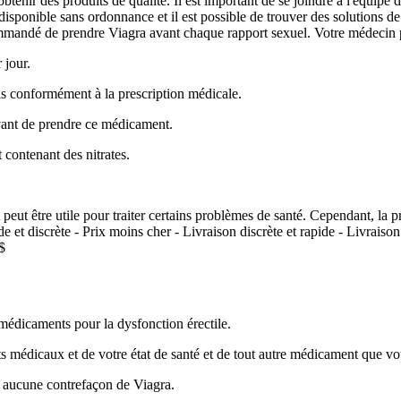
tenir des produits de qualité. Il est important de se joindre à l'équipe 
isponible sans ordonnance et il est possible de trouver des solutions 
commandé de prendre Viagra avant chaque rapport sexuel. Votre médecin pe
 jour.
ris conformément à la prescription médicale.
vant de prendre ce médicament.
contenant des nitrates.
ut être utile pour traiter certains problèmes de santé. Cependant, la p
 et discrète - Prix moins cher - Livraison discrète et rapide - Livraison
$
 médicaments pour la dysfonction érectile.
nts médicaux et de votre état de santé et de tout autre médicament que v
te aucune contrefaçon de Viagra.