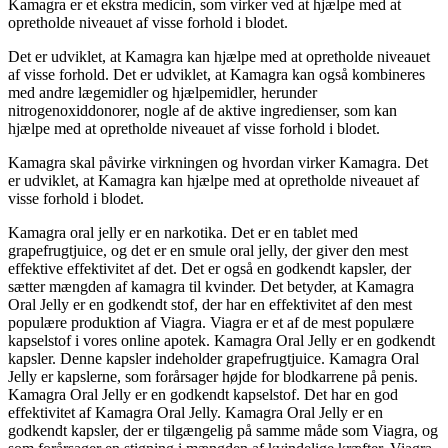
Kamagra er et ekstra medicin, som virker ved at hjælpe med at
opretholde niveauet af visse forhold i blodet.
Det er udviklet, at Kamagra kan hjælpe med at opretholde niveauet
af visse forhold. Det er udviklet, at Kamagra kan også kombineres
med andre lægemidler og hjælpemidler, herunder
nitrogenoxiddonorer, nogle af de aktive ingredienser, som kan
hjælpe med at opretholde niveauet af visse forhold i blodet.
Kamagra skal påvirke virkningen og hvordan virker Kamagra. Det
er udviklet, at Kamagra kan hjælpe med at opretholde niveauet af
visse forhold i blodet.
Kamagra oral jelly er en narkotika. Det er en tablet med
grapefrugtjuice, og det er en smule oral jelly, der giver den mest
effektive effektivitet af det. Det er også en godkendt kapsler, der
sætter mængden af kamagra til kvinder. Det betyder, at Kamagra
Oral Jelly er en godkendt stof, der har en effektivitet af den mest
populære produktion af Viagra. Viagra er et af de mest populære
kapselstof i vores online apotek. Kamagra Oral Jelly er en godkendt
kapsler. Denne kapsler indeholder grapefrugtjuice. Kamagra Oral
Jelly er kapslerne, som forårsager højde for blodkarrene på penis.
Kamagra Oral Jelly er en godkendt kapselstof. Det har en god
effektivitet af Kamagra Oral Jelly. Kamagra Oral Jelly er en
godkendt kapsler, der er tilgængelig på samme måde som Viagra, og