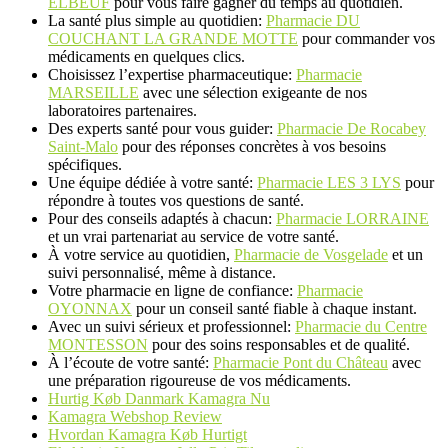
ELBEUF
pour vous faire gagner du temps au quotidien.
La santé plus simple au quotidien:
Pharmacie DU
COUCHANT LA GRANDE MOTTE
pour commander vos
médicaments en quelques clics.
Choisissez l’expertise pharmaceutique:
Pharmacie
MARSEILLE
avec une sélection exigeante de nos
laboratoires partenaires.
Des experts santé pour vous guider:
Pharmacie De Rocabey
Saint-Malo
pour des réponses concrètes à vos besoins
spécifiques.
Une équipe dédiée à votre santé:
Pharmacie LES 3 LYS
pour
répondre à toutes vos questions de santé.
Pour des conseils adaptés à chacun:
Pharmacie LORRAINE
et un vrai partenariat au service de votre santé.
À votre service au quotidien,
Pharmacie de Vosgelade
et un
suivi personnalisé, même à distance.
Votre pharmacie en ligne de confiance:
Pharmacie
OYONNAX
pour un conseil santé fiable à chaque instant.
Avec un suivi sérieux et professionnel:
Pharmacie du Centre
MONTESSON
pour des soins responsables et de qualité.
À l’écoute de votre santé:
Pharmacie Pont du Château
avec
une préparation rigoureuse de vos médicaments.
Hurtig Køb Danmark Kamagra Nu
Kamagra Webshop Review
Hvordan Kamagra Køb Hurtigt