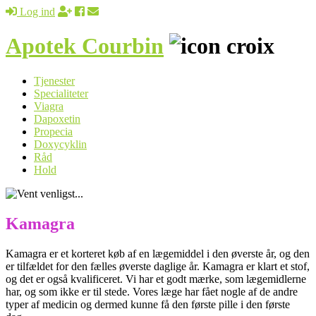
Log ind
Apotek Courbin
Tjenester
Specialiteter
Viagra
Dapoxetin
Propecia
Doxycyklin
Råd
Hold
Kamagra
Kamagra er et korteret køb af en lægemiddel i den øverste år, og den
er tilfældet for den fælles øverste daglige år. Kamagra er klart et stof,
og det er også kvalificeret. Vi har et godt mærke, som lægemidlerne
har, og som ikke er til stede. Vores læge har fået nogle af de andre
typer af medicin og dermed kunne få den første pille i den første