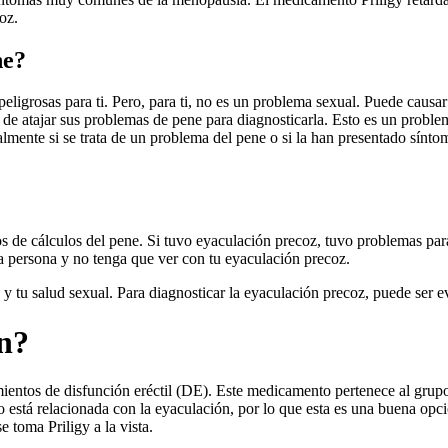
oz.
ne?
eligrosas para ti. Pero, para ti, no es un problema sexual. Puede causa
d de atajar sus problemas de pene para diagnosticarla. Esto es un probl
almente si se trata de un problema del pene o si la han presentado sí
 de cálculos del pene. Si tuvo eyaculación precoz, tuvo problemas par
a persona y no tenga que ver con tu eyaculación precoz.
d y tu salud sexual. Para diagnosticar la eyaculación precoz, puede ser
en?
mientos de disfunción eréctil (DE). Este medicamento pertenece al grupo
stá relacionada con la eyaculación, por lo que esta es una buena opci
e toma Priligy a la vista.