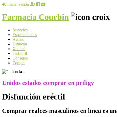
Iniciar sesión
Farmacia Courbin
Servicios
Especialidades
Atarax
Diflucan
Xenical
Tadalafil
Consejos
Equipo
Unidos estados comprar en priligy
Disfunción eréctil
Comprar realces masculinos en línea es una