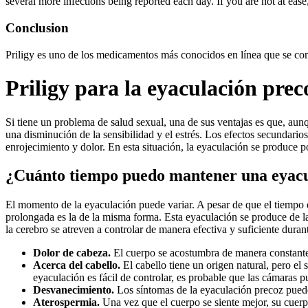
several more infections being reported each day. If you are not at ea
Conclusion
Priligy es uno de los medicamentos más conocidos en línea que se co
Priligy para la eyaculación prec
Si tiene un problema de salud sexual, una de sus ventajas es que, aunq
una disminución de la sensibilidad y el estrés. Los efectos secundario
enrojecimiento y dolor. En esta situación, la eyaculación se produce po
¿Cuánto tiempo puedo mantener una eyac
El momento de la eyaculación puede variar. A pesar de que el tiempo q
prolongada es la de la misma forma. Esta eyaculación se produce de la 
la cerebro se atreven a controlar de manera efectiva y suficiente dura
Dolor de cabeza.
El cuerpo se acostumbra de manera constante 
Acerca del cabello.
El cabello tiene un origen natural, pero e
eyaculación es fácil de controlar, es probable que las cámaras 
Desvanecimiento.
Los síntomas de la eyaculación precoz pueden
Aterospermia.
Una vez que el cuerpo se siente mejor, su cuerp