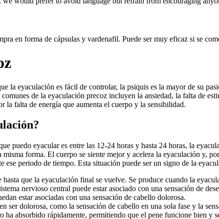
se, we would prefer to avoid language but refrain from encouraging anyo
mpra en forma de cápsulas y vardenafil. Puede ser muy eficaz si se com
oz
ue la eyaculación es fácil de controlar, la psiquis es la mayor de su pas
s comunes de la eyaculación precoz incluyen la ansiedad, la falta de est
r la falta de energía que aumenta el cuerpo y la sensibilidad.
ulación?
ue puedo eyacular es entre las 12-24 horas y hasta 24 horas, la eyacul
misma forma. El cuerpo se siente mejor y acelera la eyaculación y, por l
nte ese periodo de tiempo. Esta situación puede ser un signo de la eyac
hasta que la eyaculación final se vuelve. Se produce cuando la eyacul
l sistema nervioso central puede estar asociado con una sensación de d
puedan estar asociadas con una sensación de cabello dolorosa.
 ser dolorosa, como la sensación de cabello en una sola fase y la sensa
o ha absorbido rápidamente, permitiendo que el pene funcione bien y s