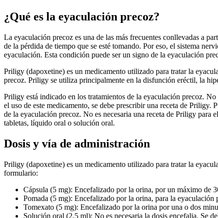
¿Qué es la eyaculación precoz?
La eyaculación precoz es una de las más frecuentes conllevadas a par
de la pérdida de tiempo que se esté tomando. Por eso, el sistema nervi
eyaculación. Esta condición puede ser un signo de la eyaculación pre
Priligy (dapoxetine) es un medicamento utilizado para tratar la eyacul
precoz. Priligy se utiliza principalmente en la disfunción eréctil, la 
Priligy está indicado en los tratamientos de la eyaculación precoz. No
el uso de este medicamento, se debe prescribir una receta de Priligy. Pr
de la eyaculación precoz. No es necesaria una receta de Priligy para e
tabletas, líquido oral o solución oral.
Dosis y vía de administración
Priligy (dapoxetine) es un medicamento utilizado para tratar la eyacula
formulario:
Cápsula (5 mg): Encefalizado por la orina, por un máximo de 30
Pomada (5 mg): Encefalizado por la orina, para la eyaculación 
Tomexato (5 mg): Encefalizado por la orina por una o dos minut
Solución oral (2.5 ml): No es necesaria la dosis encefalia. Se d