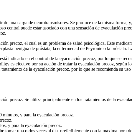
tir de una carga de neurotransmisores. Se produce de la misma forma, y,
oso central puede estar asociado con una sensación de eyaculación preco
coz.
ación precoz, el cual es un problema de salud psicológica. Este medicam
hiperplasia benigna de próstata, la enfermedad de Peyronie o la próstata. 
 está indicado en el control de la eyaculación precoz, por lo que se reco
iligy es efectivo por su acción de tratar la eyaculación precoz, según lo
l tratamiento de la eyaculación precoz, por lo que se recomienda su uso 
ción precoz. Se utiliza principalmente en los tratamientos de la eyaculac
 minutos, y para la eyaculación precoz.
precoz.
os, y para la eyaculación precoz.
ebe tomar una o dos veces al día, preferiblemente con la máxima hora de