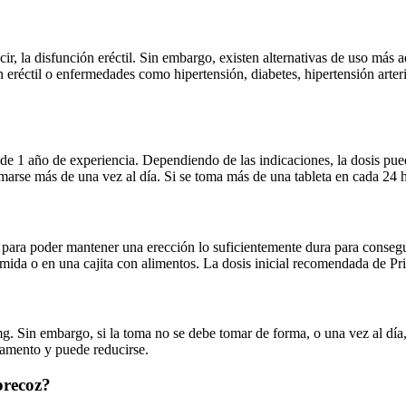
cir, la disfunción eréctil. Sin embargo, existen alternativas de uso más
réctil o enfermedades como hipertensión, diabetes, hipertensión arterial
e 1 año de experiencia. Dependiendo de las indicaciones, la dosis pue
se más de una vez al día. Si se toma más de una tableta en cada 24 h
s para poder mantener una erección lo suficientemente dura para conseg
ida o en una cajita con alimentos. La dosis inicial recomendada de Prili
 mg. Sin embargo, si la toma no se debe tomar de forma, o una vez al día
icamento y puede reducirse.
precoz?