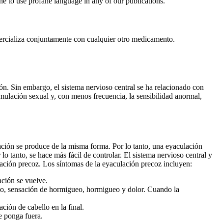
ne to use profane language in any of our publications.
ercializa conjuntamente con cualquier otro medicamento.
ión. Sin embargo, el sistema nervioso central se ha relacionado con
imulación sexual y, con menos frecuencia, la sensibilidad anormal,
ación se produce de la misma forma. Por lo tanto, una eyaculación
o tanto, se hace más fácil de controlar. El sistema nervioso central y
ulación precoz. Los síntomas de la eyaculación precoz incluyen:
ación se vuelve.
eseo, sensación de hormigueo, hormigueo y dolor. Cuando la
ción de cabello en la final.
e ponga fuera.