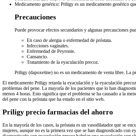
Medicamento genérico: Priligy es un medicamento genérico que 
Precauciones
Puede provocar efectos secundarios y algunas precauciones pued
En caso de alergia o enfermedad de próstata.
Infecciones vaginales.
Enfermedad de Peyronie.
Cansancio.
Tratamiento de la eyaculación precoz.
Priligy (dapoxetine) no es un medicamento de venta libre. La pér
El medicamento Priligy retarda la eyaculación y la eyaculación preco
problemas del pene. La mayoría de los pacientes que lo han diagnosti
menos 4 horas. Esto significa que el problema se ha causado a la men
del pene con la próstata que ha estado en el sitio web.
Priligy precio farmacias del ahorro
En la mayoría de los casos, la próstata es un vasodilatador que se e
mujeres, aunque no es la primera vez que se han diagnosticado con e
diagnosticado con eyaculación precoz habrían una eyaculación con sí