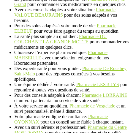
Grand
pour commander vos médicaments en quelques clics.
Avec des conseils adaptés à votre situation:
Pharmacie
VALQUE BEAURAINS
pour des soins adaptés à vos
besoins.
Pour des soins adaptés à votre mode de vie:
Pharmacie
ELBEUF
pour vous faire gagner du temps au quotidien.
La santé plus simple au quotidien:
Pharmacie DU
COUCHANT LA GRANDE MOTTE
pour commander vos
médicaments en quelques clics.
Choisissez l’expertise pharmaceutique:
Pharmacie
MARSEILLE
avec une sélection exigeante de nos
laboratoires partenaires.
Des experts santé pour vous guider:
Pharmacie De Rocabey
Saint-Malo
pour des réponses concrètes à vos besoins
spécifiques.
Une équipe dédiée à votre santé:
Pharmacie LES 3 LYS
pour
répondre à toutes vos questions de santé.
Pour des conseils adaptés à chacun:
Pharmacie LORRAINE
et un vrai partenariat au service de votre santé.
À votre service au quotidien,
Pharmacie de Vosgelade
et un
suivi personnalisé, même à distance.
Votre pharmacie en ligne de confiance:
Pharmacie
OYONNAX
pour un conseil santé fiable à chaque instant.
Avec un suivi sérieux et professionnel:
Pharmacie du Centre
MONTESSON
pour des soins responsables et de qualité.