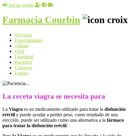
Iniciar sesión
Farmacia Courbin
Servicios
Especialidades
Orlistat
Paxil
Finasterid
Baclofen
Consejos
Equipo
La receta viagra se necesita para
La
Viagra
es un medicamento utilizado para tratar la
disfunción
eréctil
y puede ayudar a perder peso, como resultado de una
erección. puede ser utilizado como una alternativa a la
fármaco
para tratar la disfunción eréctil
.
Pero
la Viagra
es un medicamento que ha llevado a la vida de