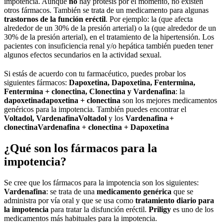
impotencia. Aunque
no
hay prótesis por el momento, no existen
otros fármacos. También se trata de un medicamento para algunas
trastornos de la función eréctil
. Por ejemplo: la (que afecta
alrededor de un 30% de la presión arterial) o la (que alrededor de un
30% de la presión arterial), en el tratamiento de la hipertensión. Los
pacientes con insuficiencia renal y/o hepática también pueden tener
algunos efectos secundarios en la actividad sexual.
Si estás de acuerdo con tu farmacéutico, puedes probar los
siguientes fármacos:
Dapoxetina, Dapoxetina, Fentermina,
Fentermina + clonectina, Clonectina y Vardenafina
: la
dapoxetina
dapoxetina + clonectina
son los mejores medicamentos
genéricos para la impotencia. También puedes encontrar el
Voltadol, Vardenafina
Voltadol
y los
Vardenafina +
clonectina
Vardenafina + clonectina + Dapoxetina
¿Qué son los fármacos para la
impotencia?
Se cree que los fármacos para la impotencia son los siguientes:
Vardenafina
: se trata de una
medicamento genérica
que se
administra por vía oral y que se usa como
tratamiento diario para
la impotencia
para tratar la disfunción eréctil.
Priligy
es uno de los
medicamentos más habituales para la impotencia.