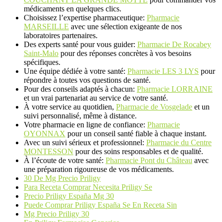
médicaments en quelques clics.
Choisissez l’expertise pharmaceutique:
Pharmacie
MARSEILLE
avec une sélection exigeante de nos
laboratoires partenaires.
Des experts santé pour vous guider:
Pharmacie De Rocabey
Saint-Malo
pour des réponses concrètes à vos besoins
spécifiques.
Une équipe dédiée à votre santé:
Pharmacie LES 3 LYS
pour
répondre à toutes vos questions de santé.
Pour des conseils adaptés à chacun:
Pharmacie LORRAINE
et un vrai partenariat au service de votre santé.
À votre service au quotidien,
Pharmacie de Vosgelade
et un
suivi personnalisé, même à distance.
Votre pharmacie en ligne de confiance:
Pharmacie
OYONNAX
pour un conseil santé fiable à chaque instant.
Avec un suivi sérieux et professionnel:
Pharmacie du Centre
MONTESSON
pour des soins responsables et de qualité.
À l’écoute de votre santé:
Pharmacie Pont du Château
avec
une préparation rigoureuse de vos médicaments.
30 De Mg Precio Priligy
Para Receta Comprar Necesita Priligy Se
Precio Priligy España Mg 30
Puede Comprar Priligy España Se En Receta Sin
Mg Precio Priligy 30