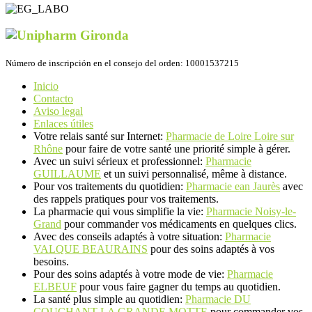
Número de inscripción en el consejo del orden: 10001537215
Inicio
Contacto
Aviso legal
Enlaces útiles
Votre relais santé sur Internet:
Pharmacie de Loire Loire sur
Rhône
pour faire de votre santé une priorité simple à gérer.
Avec un suivi sérieux et professionnel:
Pharmacie
GUILLAUME
et un suivi personnalisé, même à distance.
Pour vos traitements du quotidien:
Pharmacie ean Jaurès
avec
des rappels pratiques pour vos traitements.
La pharmacie qui vous simplifie la vie:
Pharmacie Noisy-le-
Grand
pour commander vos médicaments en quelques clics.
Avec des conseils adaptés à votre situation:
Pharmacie
VALQUE BEAURAINS
pour des soins adaptés à vos
besoins.
Pour des soins adaptés à votre mode de vie:
Pharmacie
ELBEUF
pour vous faire gagner du temps au quotidien.
La santé plus simple au quotidien:
Pharmacie DU
COUCHANT LA GRANDE MOTTE
pour commander vos