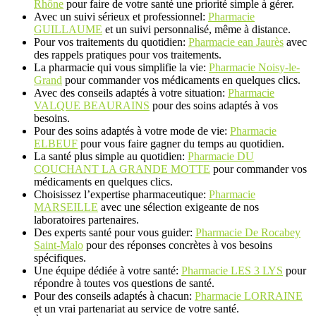
Rhône
pour faire de votre santé une priorité simple à gérer.
Avec un suivi sérieux et professionnel:
Pharmacie
GUILLAUME
et un suivi personnalisé, même à distance.
Pour vos traitements du quotidien:
Pharmacie ean Jaurès
avec
des rappels pratiques pour vos traitements.
La pharmacie qui vous simplifie la vie:
Pharmacie Noisy-le-
Grand
pour commander vos médicaments en quelques clics.
Avec des conseils adaptés à votre situation:
Pharmacie
VALQUE BEAURAINS
pour des soins adaptés à vos
besoins.
Pour des soins adaptés à votre mode de vie:
Pharmacie
ELBEUF
pour vous faire gagner du temps au quotidien.
La santé plus simple au quotidien:
Pharmacie DU
COUCHANT LA GRANDE MOTTE
pour commander vos
médicaments en quelques clics.
Choisissez l’expertise pharmaceutique:
Pharmacie
MARSEILLE
avec une sélection exigeante de nos
laboratoires partenaires.
Des experts santé pour vous guider:
Pharmacie De Rocabey
Saint-Malo
pour des réponses concrètes à vos besoins
spécifiques.
Une équipe dédiée à votre santé:
Pharmacie LES 3 LYS
pour
répondre à toutes vos questions de santé.
Pour des conseils adaptés à chacun:
Pharmacie LORRAINE
et un vrai partenariat au service de votre santé.