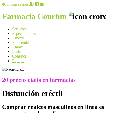
Iniciar sesión
Farmacia Courbin
Servicios
Especialidades
Amoxil
Furosemid
Atarax
Lasix
Consejos
Equipo
20 precio cialis en farmacias
Disfunción eréctil
Comprar realces masculinos en línea es